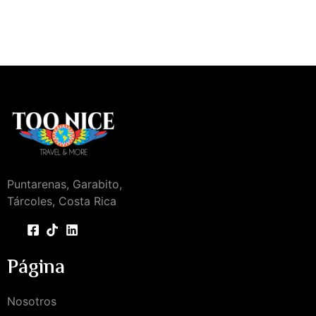
Puntarenas, Garabito,
Tárcoles, Costa Rica
Página
Nosotros